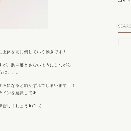
ARCH
SEAR
に上体を前に倒していく動きです！
すが、胸を落とさないようにしながら
ように。。。
後ろになると軸がずれてしまいます！！
ラインを意識して❥
しましょう❥(^_-)