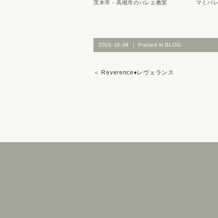
茨木市・高槻市のバレエ教室 マミバレ
2015-10-04 ｜ Posted in
BLOG
＜
Reverence♦レヴェランス