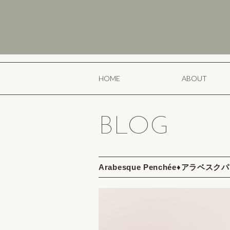
HOME
ABOUT
BLOG
Arabesque Penchée♦アラベス