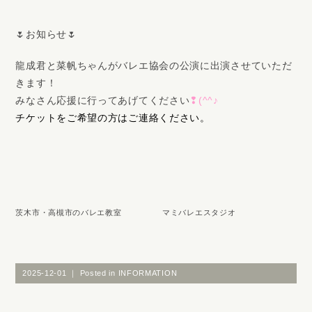
🌷お知らせ🌷
龍成君と菜帆ちゃんがバレエ協会の公演に出演させていただ
きます！
みなさん応援に行ってあげてください
❢(^^♪
チケットをご希望の方はご連絡ください。
茨木市・高槻市のバレエ教室 マミバレエスタジオ
2025-12-01 ｜ Posted in
INFORMATION