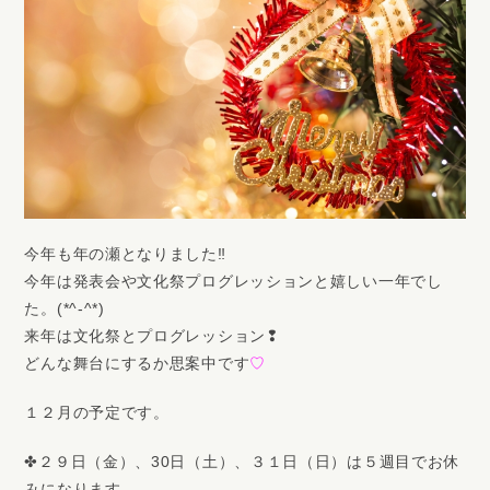
今年も年の瀬となりました‼
今年は発表会や文化祭プログレッションと嬉しい一年でし
た。(*^-^*)
来年は文化祭とプログレッション❢
どんな舞台にするか思案中です
♡
１２月の予定です。
✤２９日（金）、30日（土）、３１日（日）は５週目でお休
みになります。