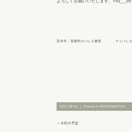
よろしくお願いいたします。<m(__)m
茨木市・高槻市のバレエ教室 マミバレエ
2022-09-01 ｜ Posted in
INFORMATION
＜
8月の予定