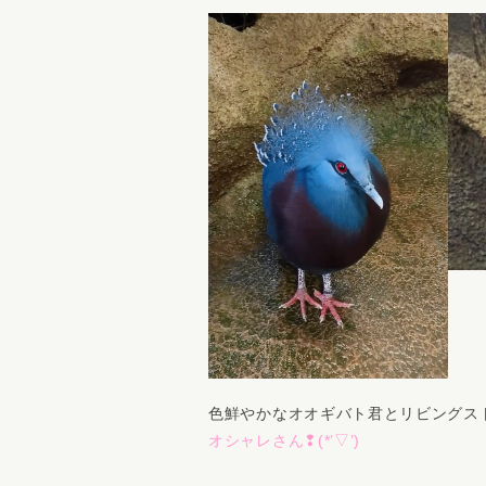
色鮮やかなオオギバト君とリビングスト
オシャレさん❢(*’▽’)