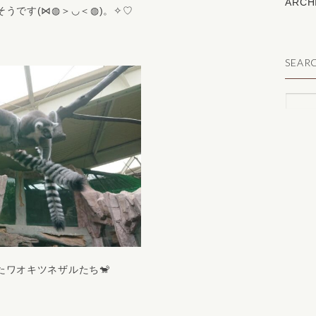
ARCH
うです(⋈◍＞◡＜◍)。✧♡
SEAR
ワオキツネザルたち🐒