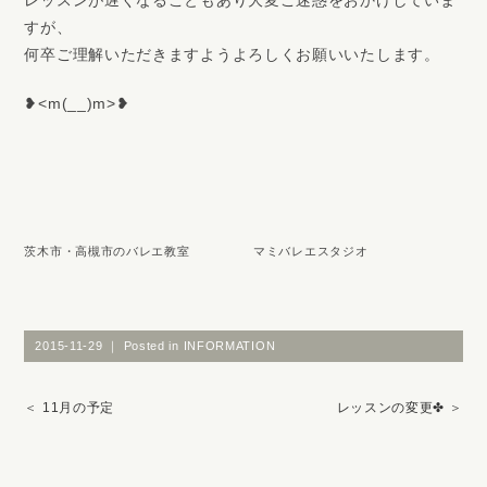
すが、
何卒ご理解いただきますようよろしくお願いいたします。
❥<m(__)m>❥
茨木市・高槻市のバレエ教室 マミバレエスタジオ
2015-11-29 ｜ Posted in
INFORMATION
＜
11月の予定
レッスンの変更✤
＞